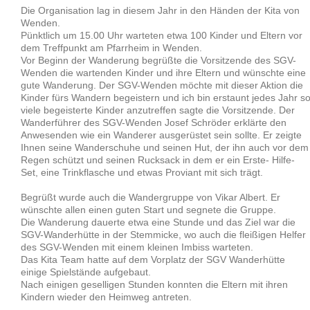
Die Organisation lag in diesem Jahr in den Händen der Kita von
Wenden.
Pünktlich um 15.00 Uhr warteten etwa 100 Kinder und Eltern vor
dem Treffpunkt am Pfarrheim in Wenden.
Vor Beginn der Wanderung begrüßte die Vorsitzende des SGV-
Wenden die wartenden Kinder und ihre Eltern und wünschte eine
gute Wanderung. Der SGV-Wenden möchte mit dieser Aktion die
Kinder fürs Wandern begeistern und ich bin erstaunt jedes Jahr s
viele begeisterte Kinder anzutreffen sagte die Vorsitzende. Der
Wanderführer des SGV-Wenden Josef Schröder erklärte den
Anwesenden wie ein Wanderer ausgerüstet sein sollte. Er zeigte
Ihnen seine Wanderschuhe und seinen Hut, der ihn auch vor dem
Regen schützt und seinen Rucksack in dem er ein Erste- Hilfe-
Set, eine Trinkflasche und etwas Proviant mit sich trägt.
Begrüßt wurde auch die Wandergruppe von Vikar Albert. Er
wünschte allen einen guten Start und segnete die Gruppe.
Die Wanderung dauerte etwa eine Stunde und das Ziel war die
SGV-Wanderhütte in der Stemmicke, wo auch die fleißigen Helfer
des SGV-Wenden mit einem kleinen Imbiss warteten.
Das Kita Team hatte auf dem Vorplatz der SGV Wanderhütte
einige Spielstände aufgebaut.
Nach einigen geselligen Stunden konnten die Eltern mit ihren
Kindern wieder den Heimweg antreten.