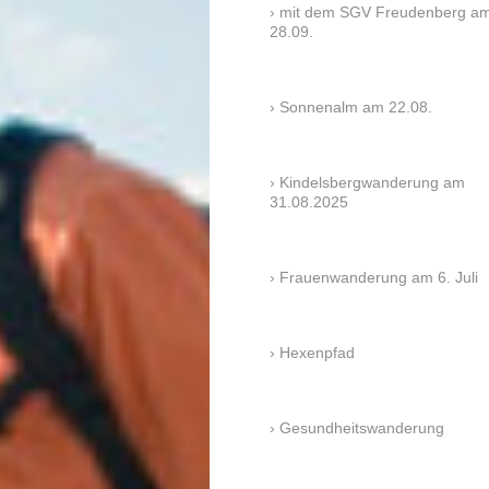
mit dem SGV Freudenberg a
28.09.
Sonnenalm am 22.08.
Kindelsbergwanderung am
31.08.2025
Frauenwanderung am 6. Juli
Hexenpfad
Gesundheitswanderung