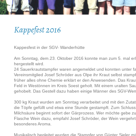
Kappefest 2016
Kappesfest in der SGV- Wanderhütte
Am Sonntag, dem.23. Oktober 2016 konnte man zum 5. mal erl
hergestellt wird.
24 Sauerkrautstampfer waren angemeldet und konnten unter fa
Vereinsmitglied Josef Schröder aus Olpe ihr Kraut selbst stampf
früher alles ohne Chemie erklärt er den Anwesenden. Das Kraut
Feld in Westönnen im Kreis Soest geholt. Mit einem uralten Sau
gehobelt. Das Gestell dazu haben einige Männer des SGV-We
300 kg Kraut wurden am Sonntag verarbeitet und mit den Zuta
die Töpfe gefüllt und etwa eine Stunde gestampft. Zum Schlus
Milchsäure beginnt sofort der Gärprozess. Wer möchte gebe z
Flasche Wein dazu, empfahl Josef Schröder, der Wein vergehrt
besonderes Aroma.
Musikalisch begleitet wurden die Stampfer von Günter Sieler m